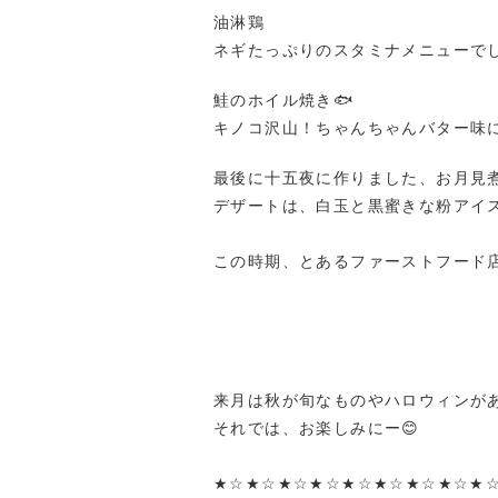
油淋鶏
ネギたっぷりのスタミナメニューでし
鮭のホイル焼き🐟
キノコ沢山！ちゃんちゃんバター味に
最後に十五夜に作りました、お月見煮
デザートは、白玉と黒蜜きな粉アイス
この時期、とあるファーストフード
来月は秋が旬なものやハロウィンがあ
それでは、お楽しみにー😊
★☆★☆★☆★☆★☆★☆★☆★☆★