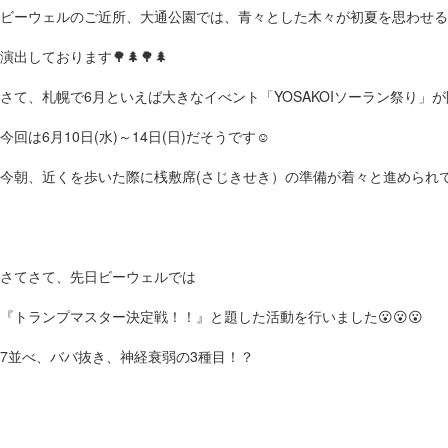
ビーウェルのご近所、大通公園では、青々とした木々が初夏を思わせる
演出しております🌳🌲🌳🌲
さて、札幌で6月といえば大きなイべント「YOSAKOIソーラン祭り」が
今回は6月10日(水)～14日(日)だそうです☺️
今朝、近くを歩いた際に桟敷席(さじきせき）の準備が着々と進められて
さてさて、先日ビーウェルでは
『トランプマスター決定戦！！』と題した活動を行いました😮😮😮
7並べ、ババ抜き、神経衰弱の3種目！？