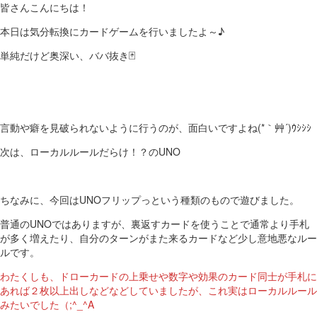
皆さんこんにちは！
本日は気分転換にカードゲームを行いましたよ～♪
単純だけど奥深い、ババ抜き🃏
言動や癖を見破られないように行うのが、面白いですよね(*｀艸´)ｳｼｼｼ
次は、ローカルルールだらけ！？のUNO
ちなみに、今回はUNOフリップっという種類のもので遊びました。
普通のUNOではありますが、裏返すカードを使うことで通常より手札
が多く増えたり、自分のターンがまた来るカードなど少し意地悪なルー
ルです。
わたくしも、ドローカードの上乗せや数字や効果のカード同士が手札に
あれば２枚以上出しなどなどしていましたが、これ実はローカルルール
みたいでした（;^_^A