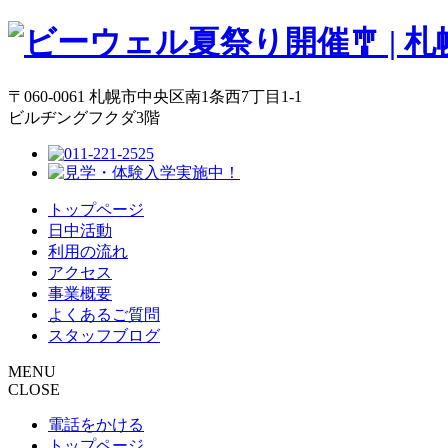
〒060-0061 札幌市中央区南1条西7丁目1-1
ビルヂングフクダ3階
トップページ
日中活動
利用の流れ
アクセス
事業概要
よくあるご質問
スタッフブログ
MENU
CLOSE
電話をかける
トップページ