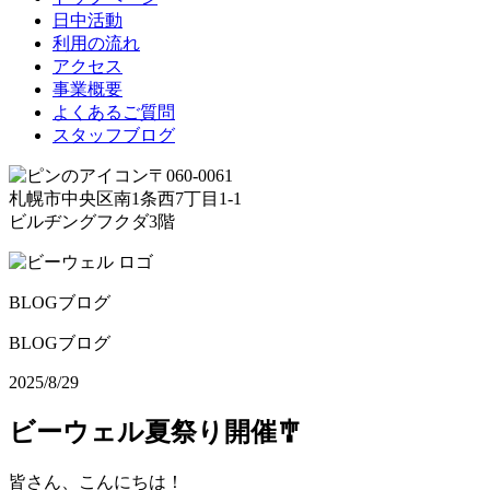
日中活動
利用の流れ
アクセス
事業概要
よくあるご質問
スタッフブログ
〒060-0061
札幌市中央区南1条西7丁目1-1
ビルヂングフクダ3階
BLOG
ブログ
BLOG
ブログ
2025/8/29
ビーウェル夏祭り開催🎐
皆さん、こんにちは！